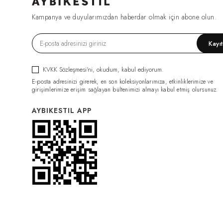
FIRSAT1270
(2)
Kampanya ve duyularımızdan haberdar olmak için abone olun.
ESF0049
(2)
GML0070
(2)
Kayı
FIRSAT1079
(2)
TRC0034
(2)
KVKK Sözleşmesi'ni
, okudum, kabul ediyorum.
HRK0021
(2)
E-posta adresinizi girerek, en son koleksiyonlarımıza, etkinliklerimize ve
BDY011
(2)
girişimlerimize erişim sağlayan bültenimizi almayı kabul etmiş olursunuz.
GML0074
(2)
AYBIKESTIL APP
FIRSAT1319
(2)
PNT0126
(2)
PNT0124
(2)
İÇLİK011
(2)
ELB0117
(2)
PNT0131
(2)
İÇLİK014
(2)
PNT0132
(2)
CKT0082
(1)