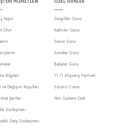
ŞTERI HIZMETLERI
ÖZEL GÜNLER
iş Yapın
Sevgililer Günü
ıt Olun
Kadınlar Günü
etim
Sezon Sonu
arişlerim
Anneler Günü
emeler
Babalar Günü
ka Bilgileri
11.11 Alışveriş Festivali
e ve Değişim Koşulları
Sürpriz Cuma
limat Şartları
Yeni Üyelere Özel
lik Sözleşmesi
afeli Satış Sözleşmesi