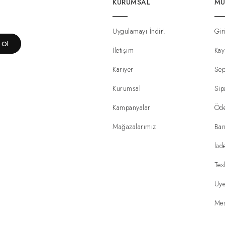
KURUMSAL
MÜ
Uygulamayı İndir!
Gir
t Ol
İletişim
Kay
Kariyer
Sep
Kurumsal
Sip
Kampanyalar
Öd
Mağazalarımız
Ban
İad
Tes
Üye
Mes