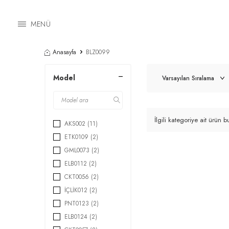
MENÜ
Anasayfa
BLZ0099
Model
İlgili kategoriye ait ürün
AKS002
(11)
ETK0109
(2)
GML0073
(2)
ELB0112
(2)
CKT0056
(2)
İÇLİK012
(2)
PNT0123
(2)
ELB0124
(2)