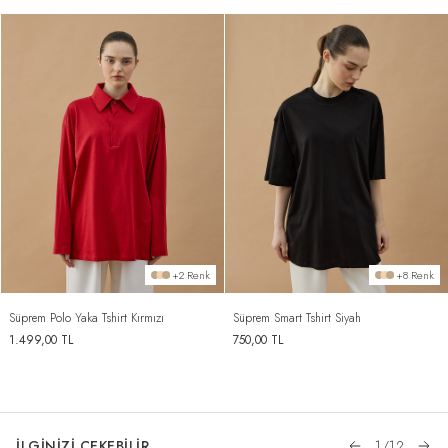
+2 Renk
+8 Renk
Süprem Polo Yaka Tshirt Kırmızı
Süprem Smart Tshirt Siyah
1.499,00
TL
750,00
TL
İLGİNİZİ ÇEKEBİLİR
1
/
12