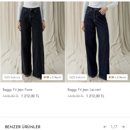
%25 İndirim
+5 Renk
%25 İndirim
+5 Renk
Baggy Fit Jean Füme
Baggy Fit Jean Lacivert
1.616,00
TL
1.212,00
TL
1.616,00
TL
1.212,00
TL
BENZER ÜRÜNLER
1
/
7