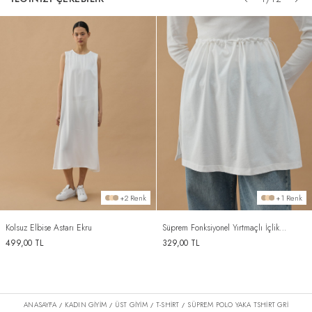
+2 Renk
+1 Renk
Kolsuz Elbise Astarı Ekru
Süprem Fonksiyonel Yırtmaçlı İçlik
Etek Ekru
499,00
TL
329,00
TL
ANASAYFA
KADIN GİYİM
ÜST GİYİM
T-SHIRT
SÜPREM POLO YAKA TSHIRT GRI
/
/
/
/