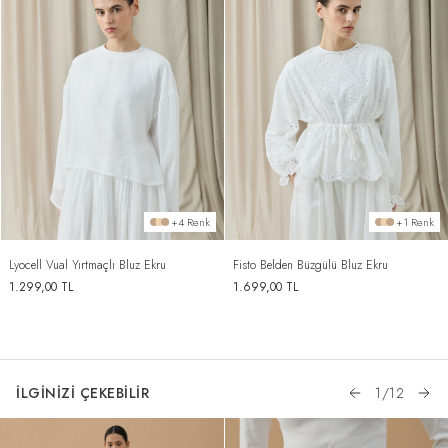
+4 Renk
+1 Renk
Lyocell Vual Yırtmaçlı Bluz Ekru
Fisto Belden Büzgülü Bluz Ekru
1.299,00
TL
1.699,00
TL
İLGİNİZİ ÇEKEBİLİR
1
/
12