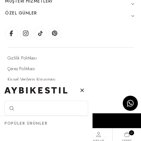
MÜŞTERI HIZMETLERI
ÖZEL GÜNLER
Gizlilik Politikası
Çerez Politikası
Kişisel Verilerin Korunması
Elektronik Ticaret Aydınlatma Metni
© 2025 Aybikestil - Tüm hakları saklıdır.
SEPETE EKLE
POPÜLER ÜRÜNLER
0
T
-Soft
E-Ticaret
Sistemleriyle Hazırlanmıştır.
ARA
FAVORILER
MENÜ
HESAP
SEPET