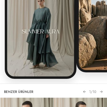
BENZER ÜRÜNLER
1
/
10