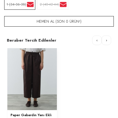
1 (34-36-38)
2 (40-42-44)
HEMEN AL (SON 0 ÜRÜN!)
Beraber Tercih Edilenler
‹
›
Paper Gabardin Yanı Ekli