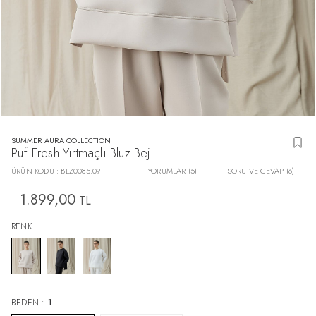
SUMMER AURA COLLECTION
Puf Fresh Yırtmaçlı Bluz Bej
ÜRÜN KODU :
BLZ0085.09
YORUMLAR (5)
SORU VE CEVAP (6)
1.899,00
TL
RENK
BEDEN :
1