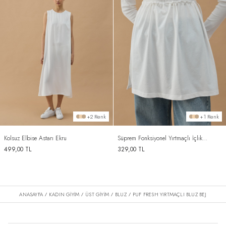
+2 Renk
+1 Renk
Kolsuz Elbise Astarı Ekru
Süprem Fonksiyonel Yırtmaçlı İçlik
Etek Ekru
499,00
TL
329,00
TL
ANASAYFA
KADIN GİYİM
ÜST GİYİM
BLUZ
PUF FRESH YIRTMAÇLI BLUZ BEJ
/
/
/
/