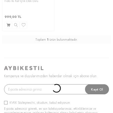
Fisto İki Kat İçlik Etek Ekru
999,00
TL
Toplam
1
ürün bulunmaktadır.
Kampanya ve duyularımızdan haberdar olmak için abone olun.
Kayıt Ol
KVKK Sözleşmesi'ni
, okudum, kabul ediyorum.
E-posta adresinizi girerek, en son koleksiyonlarımıza, etkinliklerimize ve
girişimlerimize erişim sağlayan bültenimizi almayı kabul etmiş olursunuz.