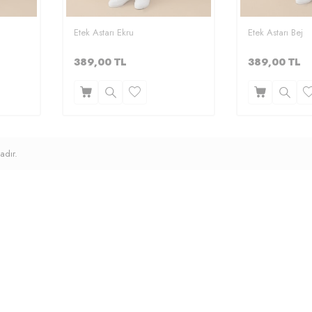
Etek Astarı Ekru
Etek Astarı Bej
389,00
TL
389,00
TL
adır.