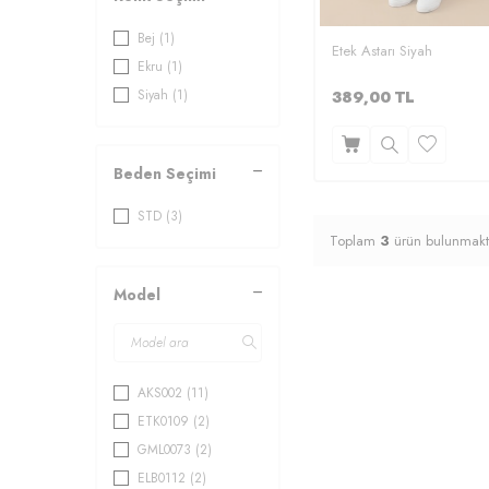
Bej
(1)
Etek Astarı Siyah
Ekru
(1)
Siyah
(1)
389,00
TL
Beden Seçimi
STD
(3)
Toplam
3
ürün bulunmakt
Model
AKS002
(11)
ETK0109
(2)
GML0073
(2)
ELB0112
(2)