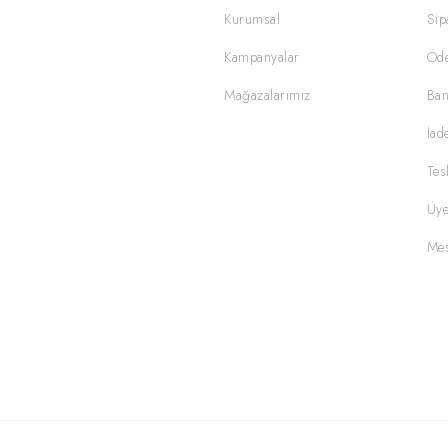
Kurumsal
Sip
Kampanyalar
Öd
Mağazalarımız
Ban
İad
Tes
Üye
Mes