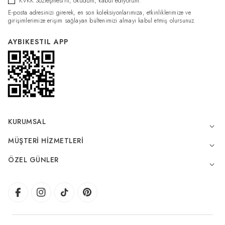
KVKK Sözleşmesi'ni
, okudum, kabul ediyorum.
E-posta adresinizi girerek, en son koleksiyonlarımıza, etkinliklerimize ve
girişimlerimize erişim sağlayan bültenimizi almayı kabul etmiş olursunuz.
AYBIKESTIL APP
KURUMSAL
MÜŞTERI HIZMETLERI
ÖZEL GÜNLER