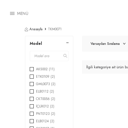
MENÜ
Anasayfa
TKM0071
Model
İlgili kategoriye ait ürün
AKS002
(11)
ETK0109
(2)
GML0073
(2)
ELB0112
(2)
CKT0056
(2)
İÇLİK012
(2)
PNT0123
(2)
ELB0124
(2)