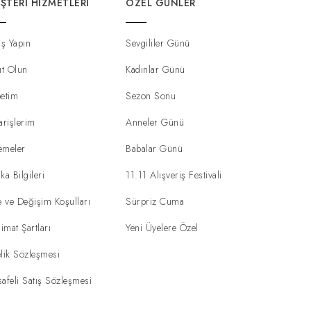
ŞTERI HIZMETLERI
ÖZEL GÜNLER
iş Yapın
Sevgililer Günü
ıt Olun
Kadınlar Günü
etim
Sezon Sonu
arişlerim
Anneler Günü
emeler
Babalar Günü
ka Bilgileri
11.11 Alışveriş Festivali
e ve Değişim Koşulları
Sürpriz Cuma
limat Şartları
Yeni Üyelere Özel
lik Sözleşmesi
afeli Satış Sözleşmesi