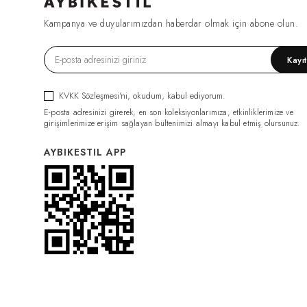
FIRSAT1270
(2)
Kampanya ve duyularımızdan haberdar olmak için abone olun.
ESF0049
(2)
GML0070
(2)
Kayı
FIRSAT1079
(2)
TRC0034
(2)
KVKK Sözleşmesi'ni
, okudum, kabul ediyorum.
HRK0021
(2)
E-posta adresinizi girerek, en son koleksiyonlarımıza, etkinliklerimize ve
BDY011
(2)
girişimlerimize erişim sağlayan bültenimizi almayı kabul etmiş olursunuz.
GML0074
(2)
AYBIKESTIL APP
FIRSAT1319
(2)
PNT0126
(2)
PNT0124
(2)
İÇLİK011
(2)
ELB0117
(2)
PNT0131
(2)
İÇLİK014
(2)
PNT0132
(2)
CKT0082
(1)