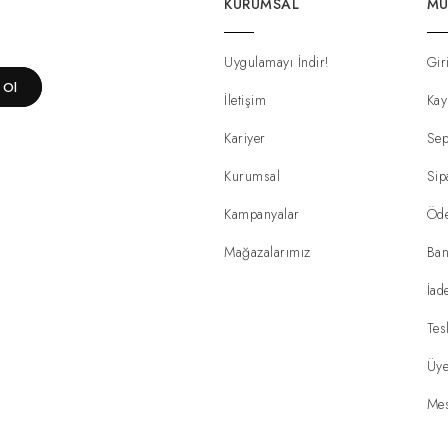
KURUMSAL
MÜ
Uygulamayı İndir!
Gir
t Ol
İletişim
Kay
Kariyer
Sep
Kurumsal
Sip
Kampanyalar
Öd
Mağazalarımız
Ban
İad
Tes
Üye
Mes