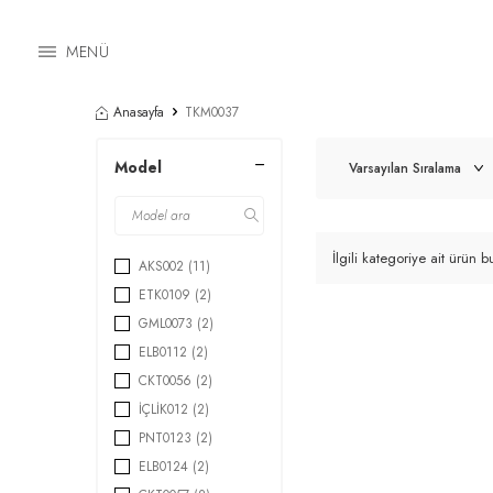
MENÜ
Anasayfa
TKM0037
Model
İlgili kategoriye ait ürün
AKS002
(11)
ETK0109
(2)
GML0073
(2)
ELB0112
(2)
CKT0056
(2)
İÇLİK012
(2)
PNT0123
(2)
ELB0124
(2)