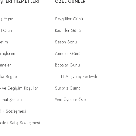
ŞTERI HIZMETLERI
ÖZEL GÜNLER
iş Yapın
Sevgililer Günü
ıt Olun
Kadınlar Günü
etim
Sezon Sonu
arişlerim
Anneler Günü
emeler
Babalar Günü
ka Bilgileri
11.11 Alışveriş Festivali
e ve Değişim Koşulları
Sürpriz Cuma
limat Şartları
Yeni Üyelere Özel
lik Sözleşmesi
afeli Satış Sözleşmesi