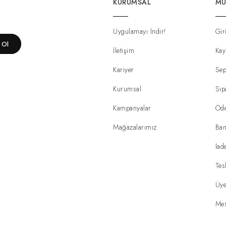
KURUMSAL
MÜ
Uygulamayı İndir!
Gir
t Ol
İletişim
Kay
Kariyer
Sep
Kurumsal
Sip
Kampanyalar
Öd
Mağazalarımız
Ban
İad
Tes
Üye
Mes