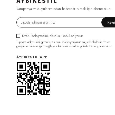
FIRSAT1270
(2)
Kampanya ve duyularımızdan haberdar olmak için abone olun.
ESF0049
(2)
GML0070
(2)
Kayı
FIRSAT1079
(2)
TRC0034
(2)
KVKK Sözleşmesi'ni
, okudum, kabul ediyorum.
HRK0021
(2)
E-posta adresinizi girerek, en son koleksiyonlarımıza, etkinliklerimize ve
BDY011
(2)
girişimlerimize erişim sağlayan bültenimizi almayı kabul etmiş olursunuz.
GML0074
(2)
AYBIKESTIL APP
FIRSAT1319
(2)
PNT0126
(2)
PNT0124
(2)
İÇLİK011
(2)
ELB0117
(2)
PNT0131
(2)
İÇLİK014
(2)
PNT0132
(2)
CKT0082
(1)