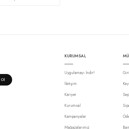
KURUMSAL
MÜ
Uygulamayı İndir!
Gir
t Ol
İletişim
Kay
Kariyer
Sep
Kurumsal
Sip
Kampanyalar
Öd
Mağazalarımız
Ban