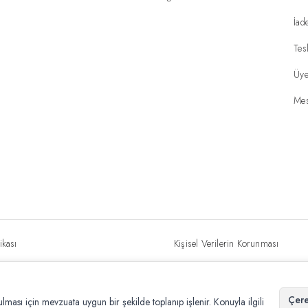
İad
Tes
Üye
Mes
ikası
Kişisel Verilerin Korunması
Çere
nulması için mevzuata uygun bir şekilde toplanıp işlenir. Konuyla ilgili