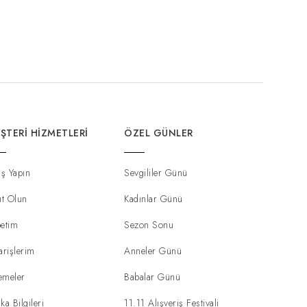
ŞTERI HIZMETLERI
ÖZEL GÜNLER
iş Yapın
Sevgililer Günü
ıt Olun
Kadınlar Günü
etim
Sezon Sonu
arişlerim
Anneler Günü
emeler
Babalar Günü
ka Bilgileri
11.11 Alışveriş Festivali