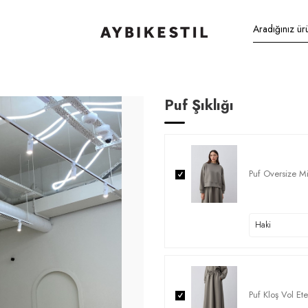
Puf Şıklığı
Puf Oversize M
Puf Kloş Vol Et