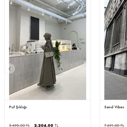
Puf Şıklığı
Sand Vibes
5.498,00 TL
2.204,00
TL
7.691,00 TL