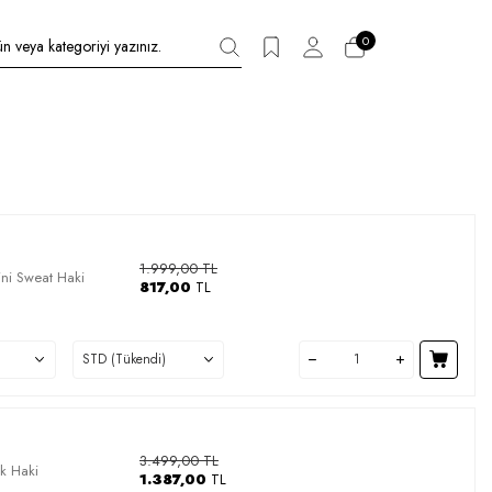
0
1.999,00
TL
ini Sweat Haki
817,00
TL
3.499,00
TL
ek Haki
1.387,00
TL