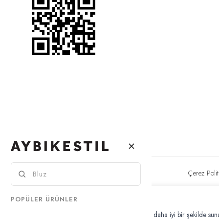
Gizlilik Politikası
Çerez Polit
© 2025 Aybikestil - Tüm hakları saklıdır.
POPÜLER ÜRÜNLER
Çerez Kullanımı
Kişisel verileriniz, hizmetlerimizin daha iyi bir şekilde su