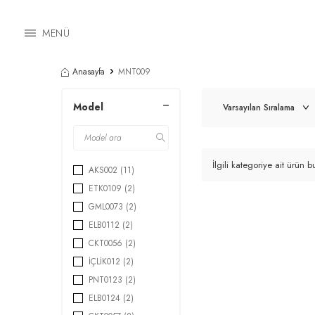
MENÜ
Anasayfa
MNT009
Model
İlgili kategoriye ait ürün
AKS002
(11)
ETK0109
(2)
GML0073
(2)
ELB0112
(2)
CKT0056
(2)
İÇLİK012
(2)
PNT0123
(2)
ELB0124
(2)