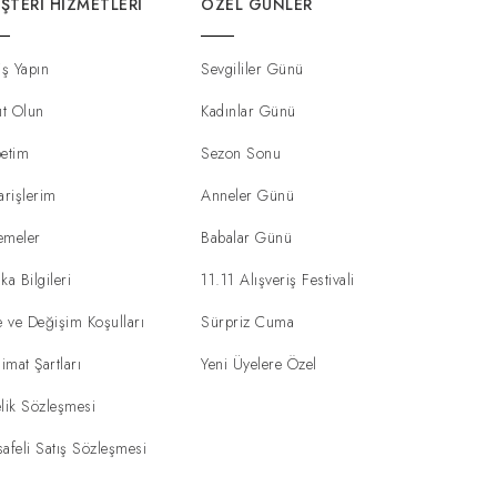
ŞTERI HIZMETLERI
ÖZEL GÜNLER
iş Yapın
Sevgililer Günü
ıt Olun
Kadınlar Günü
etim
Sezon Sonu
arişlerim
Anneler Günü
emeler
Babalar Günü
ka Bilgileri
11.11 Alışveriş Festivali
e ve Değişim Koşulları
Sürpriz Cuma
limat Şartları
Yeni Üyelere Özel
lik Sözleşmesi
afeli Satış Sözleşmesi