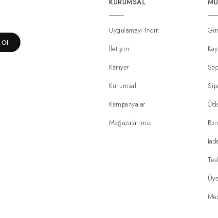
KURUMSAL
MÜ
Uygulamayı İndir!
Gir
t Ol
İletişim
Kay
Kariyer
Sep
Kurumsal
Sip
Kampanyalar
Öd
Mağazalarımız
Ban
İad
Tes
Üye
Mes