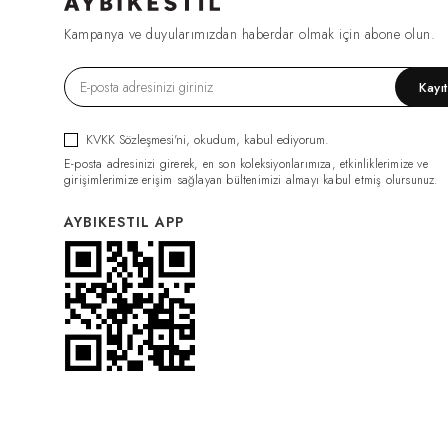
FIRSAT1270
(2)
Kampanya ve duyularımızdan haberdar olmak için abone olun.
ESF0049
(2)
GML0070
(2)
Kayı
FIRSAT1079
(2)
TRC0034
(2)
KVKK Sözleşmesi'ni
, okudum, kabul ediyorum.
HRK0021
(2)
E-posta adresinizi girerek, en son koleksiyonlarımıza, etkinliklerimize ve
BDY011
(2)
girişimlerimize erişim sağlayan bültenimizi almayı kabul etmiş olursunuz.
GML0074
(2)
AYBIKESTIL APP
FIRSAT1319
(2)
PNT0126
(2)
PNT0124
(2)
İÇLİK011
(2)
ELB0117
(2)
PNT0131
(2)
İÇLİK014
(2)
PNT0132
(2)
CKT0082
(1)