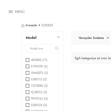
MENÜ
Anasayfa
KZK0025
Model
İlgili kategoriye ait ürün
AKS002
(11)
ETK0109
(2)
GML0073
(2)
ELB0112
(2)
CKT0056
(2)
İÇLİK012
(2)
PNT0123
(2)
ELB0124
(2)