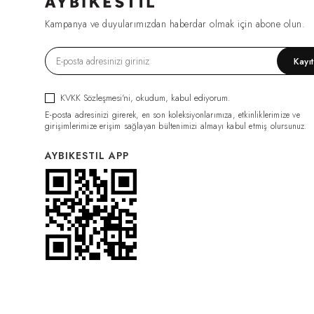
FIRSAT1270
(2)
Kampanya ve duyularımızdan haberdar olmak için abone olun.
ESF0049
(2)
GML0070
(2)
Kayı
FIRSAT1079
(2)
TRC0034
(2)
KVKK Sözleşmesi'ni
, okudum, kabul ediyorum.
HRK0021
(2)
E-posta adresinizi girerek, en son koleksiyonlarımıza, etkinliklerimize ve
BDY011
(2)
girişimlerimize erişim sağlayan bültenimizi almayı kabul etmiş olursunuz.
GML0074
(2)
AYBIKESTIL APP
FIRSAT1319
(2)
PNT0126
(2)
PNT0124
(2)
İÇLİK011
(2)
ELB0117
(2)
PNT0131
(2)
İÇLİK014
(2)
PNT0132
(2)
CKT0082
(1)