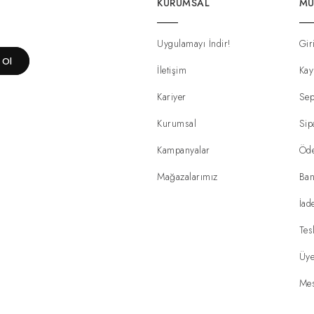
KURUMSAL
MÜ
Uygulamayı İndir!
Gir
t Ol
İletişim
Kay
Kariyer
Sep
Kurumsal
Sip
Kampanyalar
Öd
Mağazalarımız
Ban
İad
Tes
Üye
Mes