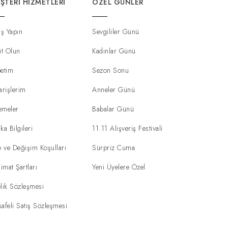
ŞTERI HIZMETLERI
ÖZEL GÜNLER
iş Yapın
Sevgililer Günü
ıt Olun
Kadınlar Günü
etim
Sezon Sonu
arişlerim
Anneler Günü
emeler
Babalar Günü
ka Bilgileri
11.11 Alışveriş Festivali
e ve Değişim Koşulları
Sürpriz Cuma
limat Şartları
Yeni Üyelere Özel
lik Sözleşmesi
afeli Satış Sözleşmesi