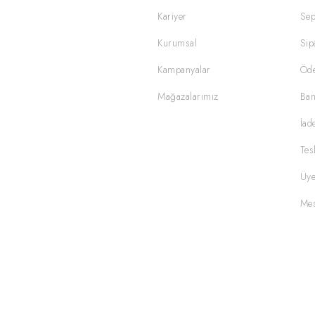
Kariyer
Sep
Kurumsal
Sip
Kampanyalar
Öd
Mağazalarımız
Ban
İad
Tes
Üye
Mes