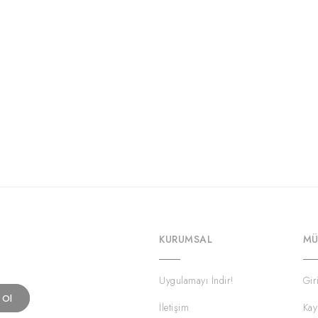
KURUMSAL
MÜ
Uygulamayı İndir!
Gir
t Ol
İletişim
Kay