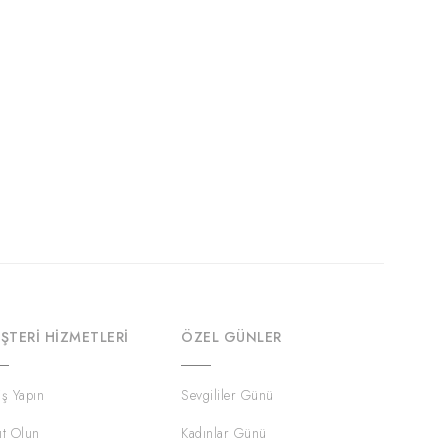
ŞTERI HIZMETLERI
ÖZEL GÜNLER
iş Yapın
Sevgililer Günü
ıt Olun
Kadınlar Günü