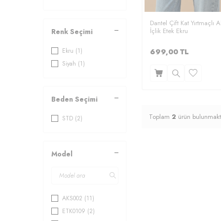
Dantel Çift Kat Yırtmaçlı 
İçlik Etek Ekru
Renk Seçimi
Ekru
(1)
699,00
TL
Siyah
(1)
Beden Seçimi
Toplam
2
ürün bulunmakt
STD
(2)
Model
AKS002
(11)
ETK0109
(2)