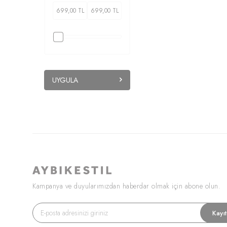
AKS003
(1)
ELB0127
(2)
TNK0075
(2)
TRC0035
(1)
ETK0113
(2)
ELB0120
(2)
ESF0044
(2)
UYGULA
FIRSAT1270
(2)
ESF0049
(2)
GML0070
(2)
FIRSAT1079
(2)
TRC0034
(2)
HRK0021
(2)
BDY011
(2)
GML0074
(2)
Kampanya ve duyularımızdan haberdar olmak için abone olun.
FIRSAT1319
(2)
PNT0126
(2)
Kayı
PNT0124
(2)