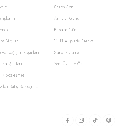
etim
Sezon Sonu
arişlerim
Anneler Günü
emeler
Babalar Günü
ka Bilgileri
11.11 Alışveriş Festivali
e ve Değişim Koşulları
Sürpriz Cuma
limat Şartları
Yeni Üyelere Özel
lik Sözleşmesi
afeli Satış Sözleşmesi