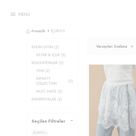
MENÜ
Anasayfa
İÇLİK013
KADIN GİYİM
(2)
ASTAR & İÇLİK
(2)
KOLEKSİYONLAR
(2)
YENİ
(2)
INFINITY
(2)
COLLECTION
MUST HAVE
(2)
KAMPANYALAR
(2)
Seçilen Filtreler
İÇLİK013 ×