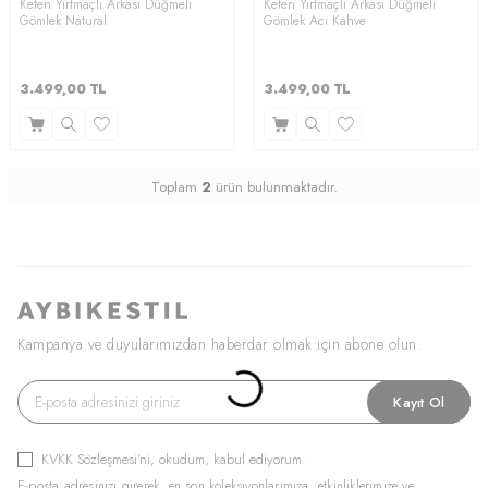
Keten Yırtmaçlı Arkası Düğmeli
Keten Yırtmaçlı Arkası Düğmeli
Gömlek Natural
Gömlek Acı Kahve
3.499,00
TL
3.499,00
TL
Toplam
2
ürün bulunmaktadır.
Kampanya ve duyularımızdan haberdar olmak için abone olun.
Kayıt Ol
KVKK Sözleşmesi'ni
, okudum, kabul ediyorum.
E-posta adresinizi girerek, en son koleksiyonlarımıza, etkinliklerimize ve