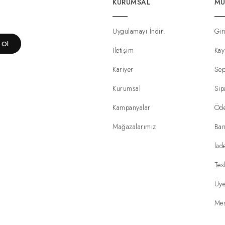
KURUMSAL
MÜ
Uygulamayı İndir!
Gir
t Ol
İletişim
Kay
Kariyer
Sep
Kurumsal
Sip
Kampanyalar
Öd
Mağazalarımız
Ban
İad
Tes
Üye
Mes