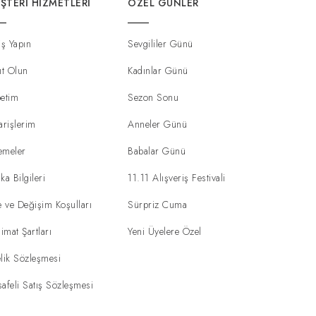
ŞTERI HIZMETLERI
ÖZEL GÜNLER
iş Yapın
Sevgililer Günü
ıt Olun
Kadınlar Günü
etim
Sezon Sonu
arişlerim
Anneler Günü
emeler
Babalar Günü
ka Bilgileri
11.11 Alışveriş Festivali
e ve Değişim Koşulları
Sürpriz Cuma
limat Şartları
Yeni Üyelere Özel
lik Sözleşmesi
afeli Satış Sözleşmesi