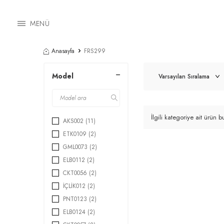
MENÜ
Anasayfa
FRS299
Model
İlgili kategoriye ait ürün
AKS002
(11)
ETK0109
(2)
GML0073
(2)
ELB0112
(2)
CKT0056
(2)
İÇLİK012
(2)
PNT0123
(2)
ELB0124
(2)