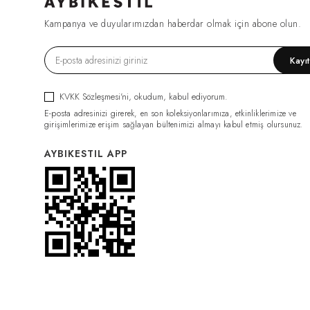
FIRSAT1270
(2)
Kampanya ve duyularımızdan haberdar olmak için abone olun.
ESF0049
(2)
GML0070
(2)
Kayı
FIRSAT1079
(2)
TRC0034
(2)
KVKK Sözleşmesi'ni
, okudum, kabul ediyorum.
HRK0021
(2)
E-posta adresinizi girerek, en son koleksiyonlarımıza, etkinliklerimize ve
BDY011
(2)
girişimlerimize erişim sağlayan bültenimizi almayı kabul etmiş olursunuz.
GML0074
(2)
AYBIKESTIL APP
FIRSAT1319
(2)
PNT0126
(2)
PNT0124
(2)
İÇLİK011
(2)
ELB0117
(2)
PNT0131
(2)
İÇLİK014
(2)
PNT0132
(2)
CKT0082
(1)