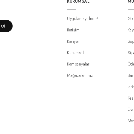
KURUMSAL
MÜ
Uygulamayı İndir!
Gir
t Ol
İletişim
Kay
Kariyer
Sep
Kurumsal
Sip
Kampanyalar
Öd
Mağazalarımız
Ban
İad
Tes
Üye
Mes