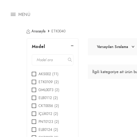
MENÜ
Anasayfa
ETK0040
Model
İlgili kategoriye ait ürün
AKS002
(11)
ETK0109
(2)
GML0073
(2)
ELB0112
(2)
CKT0056
(2)
İÇLİK012
(2)
PNT0123
(2)
ELB0124
(2)