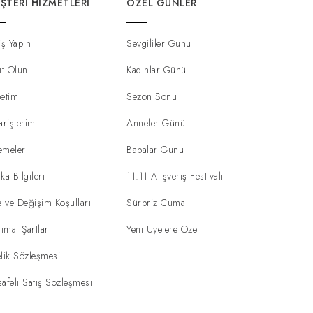
ŞTERI HIZMETLERI
ÖZEL GÜNLER
iş Yapın
Sevgililer Günü
ıt Olun
Kadınlar Günü
etim
Sezon Sonu
arişlerim
Anneler Günü
emeler
Babalar Günü
ka Bilgileri
11.11 Alışveriş Festivali
e ve Değişim Koşulları
Sürpriz Cuma
limat Şartları
Yeni Üyelere Özel
lik Sözleşmesi
afeli Satış Sözleşmesi