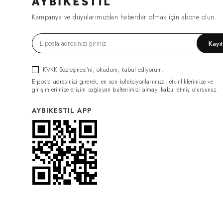
FIRSAT1270
(2)
Kampanya ve duyularımızdan haberdar olmak için abone olun.
ESF0049
(2)
GML0070
(2)
Kayı
FIRSAT1079
(2)
TRC0034
(2)
KVKK Sözleşmesi'ni
, okudum, kabul ediyorum.
HRK0021
(2)
E-posta adresinizi girerek, en son koleksiyonlarımıza, etkinliklerimize ve
BDY011
(2)
girişimlerimize erişim sağlayan bültenimizi almayı kabul etmiş olursunuz.
GML0074
(2)
AYBIKESTIL APP
FIRSAT1319
(2)
PNT0126
(2)
PNT0124
(2)
İÇLİK011
(2)
ELB0117
(2)
PNT0131
(2)
İÇLİK014
(2)
PNT0132
(2)
CKT0082
(1)