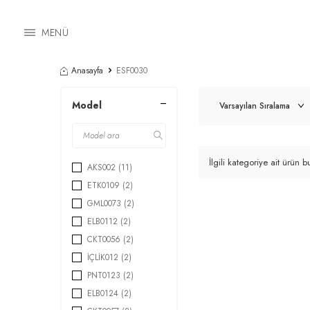
MENÜ
Anasayfa
ESF0030
Model
İlgili kategoriye ait ürün
AKS002
(11)
ETK0109
(2)
GML0073
(2)
ELB0112
(2)
CKT0056
(2)
İÇLİK012
(2)
PNT0123
(2)
ELB0124
(2)