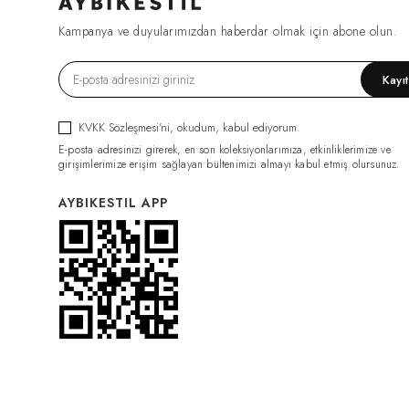
FIRSAT1270
(2)
Kampanya ve duyularımızdan haberdar olmak için abone olun.
ESF0049
(2)
GML0070
(2)
Kayı
FIRSAT1079
(2)
TRC0034
(2)
KVKK Sözleşmesi'ni
, okudum, kabul ediyorum.
HRK0021
(2)
E-posta adresinizi girerek, en son koleksiyonlarımıza, etkinliklerimize ve
BDY011
(2)
girişimlerimize erişim sağlayan bültenimizi almayı kabul etmiş olursunuz.
GML0074
(2)
AYBIKESTIL APP
FIRSAT1319
(2)
PNT0126
(2)
PNT0124
(2)
İÇLİK011
(2)
ELB0117
(2)
PNT0131
(2)
İÇLİK014
(2)
PNT0132
(2)
CKT0082
(1)