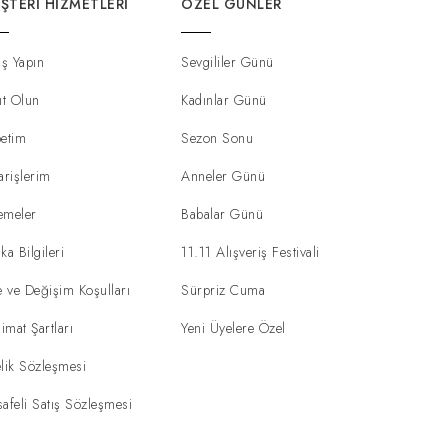
ŞTERI HIZMETLERI
ÖZEL GÜNLER
iş Yapın
Sevgililer Günü
ıt Olun
Kadınlar Günü
etim
Sezon Sonu
arişlerim
Anneler Günü
emeler
Babalar Günü
ka Bilgileri
11.11 Alışveriş Festivali
e ve Değişim Koşulları
Sürpriz Cuma
limat Şartları
Yeni Üyelere Özel
lik Sözleşmesi
afeli Satış Sözleşmesi