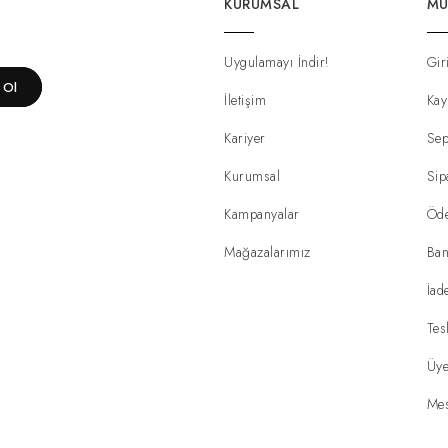
KURUMSAL
MÜ
Uygulamayı İndir!
Gir
t Ol
İletişim
Kay
Kariyer
Sep
Kurumsal
Sip
Kampanyalar
Öd
Mağazalarımız
Ban
İad
Tes
Üye
Mes