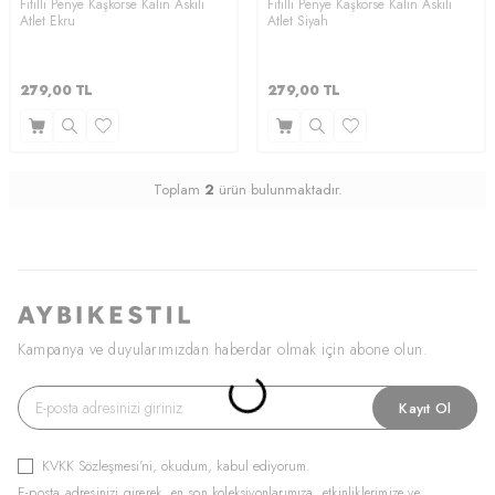
Fitilli Penye Kaşkorse Kalın Askılı
Fitilli Penye Kaşkorse Kalın Askılı
Atlet Ekru
Atlet Siyah
279,00
TL
279,00
TL
Toplam
2
ürün bulunmaktadır.
Kampanya ve duyularımızdan haberdar olmak için abone olun.
Kayıt Ol
KVKK Sözleşmesi'ni
, okudum, kabul ediyorum.
E-posta adresinizi girerek, en son koleksiyonlarımıza, etkinliklerimize ve